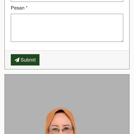
Pesan
*
Submit