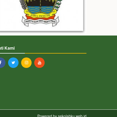
uti Kami
Powered by
sekolahku.web.id