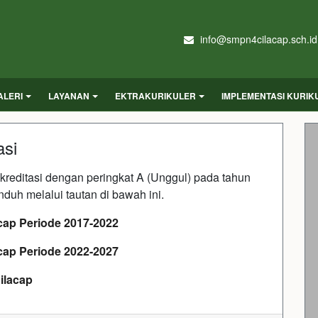
info@smpn4cilacap.sch.id
ALERI
LAYANAN
EKTRAKURIKULER
IMPLEMENTASI KURI
asi
kreditasi dengan peringkat A (Unggul) pada tahun
iunduh melalui tautan di bawah ini.
acap Periode 2017-2022
acap Periode 2022-2027
ilacap