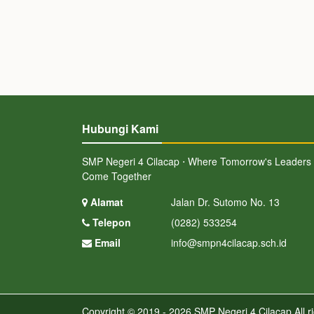
Hubungi Kami
SMP Negeri 4 Cilacap ⋅ Where Tomorrow's Leaders
Come Together
Alamat
Jalan Dr. Sutomo No. 13
Telepon
(0282) 533254
Email
info@smpn4cilacap.sch.id
Copyright © 2019 - 2026
SMP Negeri 4 Cilacap
All r