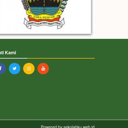
uti Kami
Powered by
sekolahku.web.id