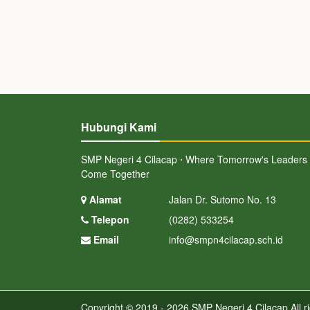
Hubungi Kami
SMP Negeri 4 Cilacap ⋅ Where Tomorrow's Leaders
Come Together
Alamat
Jalan Dr. Sutomo No. 13
Telepon
(0282) 533254
Email
info@smpn4cilacap.sch.id
Copyright © 2019 - 2026
SMP Negeri 4 Cilacap
All r