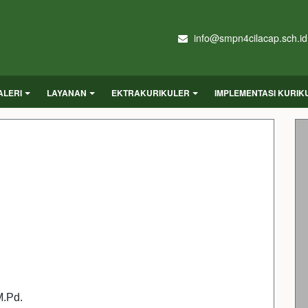
info@smpn4cilacap.sch.id
ALERI
LAYANAN
EKTRAKURIKULER
IMPLEMENTASI KURI
M.Pd.