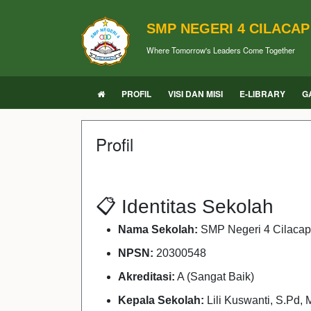
SMP NEGERI 4 CILACAP
Where Tomorrow's Leaders Come Together
PROFIL
VISI DAN MISI
E-LIBRARY
G
Profil
📋 Identitas Sekolah
Nama Sekolah:
SMP Negeri 4 Cilacap
NPSN:
20300548
Akreditasi:
A (Sangat Baik)
Kepala Sekolah:
Lili Kuswanti, S.Pd, 