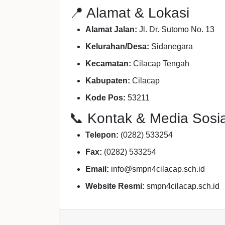
📍 Alamat & Lokasi
Alamat Jalan:
Jl. Dr. Sutomo No. 13
Kelurahan/Desa:
Sidanegara
Kecamatan:
Cilacap Tengah
Kabupaten:
Cilacap
Kode Pos:
53211
📞 Kontak & Media Sosia
Telepon:
(0282) 533254
Fax:
(0282) 533254
Email:
info@smpn4cilacap.sch.id
Website Resmi:
smpn4cilacap.sch.id