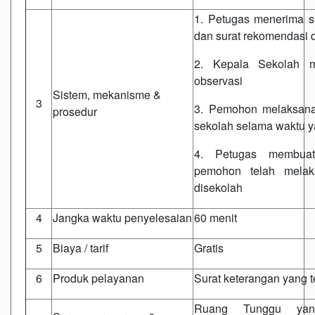
1. Petugas menerima s
dan surat rekomendasi 
2. Kepala Sekolah me
observasi
Sistem, mekanisme &
3
3. Pemohon melaksanak
prosedur
sekolah selama waktu ya
4. Petugas membuat
pemohon telah melaku
disekolah
4
Jangka waktu penyelesaian
60 menit
5
Biaya / tarif
Gratis
6
Produk pelayanan
Surat keterangan yang t
Ruang Tunggu yan