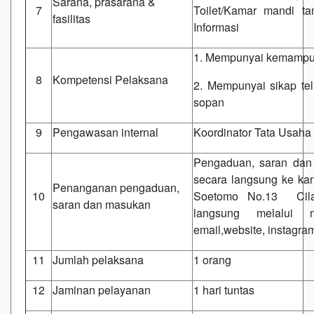
Sarana, prasarana &
7
Toilet/Kamar mandi t
fasilitas
Informasi
1. Mempunyai kemampu
8
Kompetensi Pelaksana
2. Mempunyai sikap telit
sopan
9
Pengawasan internal
Koordinator Tata Usaha
Pengaduan, saran dan
secara langsung ke kan
Penanganan pengaduan,
10
Soetomo No.13 Cilac
saran dan masukan
langsung melalui 
email,website, instagra
11
Jumlah pelaksana
1 orang
12
Jaminan pelayanan
1 hari tuntas