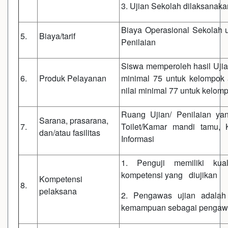
3. Ujian Sekolah dilaksanaka
Biaya Operasional Sekolah 
5.
Biaya/tarif
Penilaian
Siswa memperoleh hasil Ujian
6.
Produk Pelayanan
minimal 75 untuk kelompok 
nilai minimal 77 untuk kelomp
Ruang Ujian/ Penilaian ya
Sarana, prasarana,
7.
Toilet/Kamar mandi tamu, 
dan/atau fasilitas
Informasi
1. Penguji memiliki kual
kompetensi yang diujikan
Kompetensi
8.
pelaksana
2. Pengawas ujian adala
kemampuan sebagai pengawas