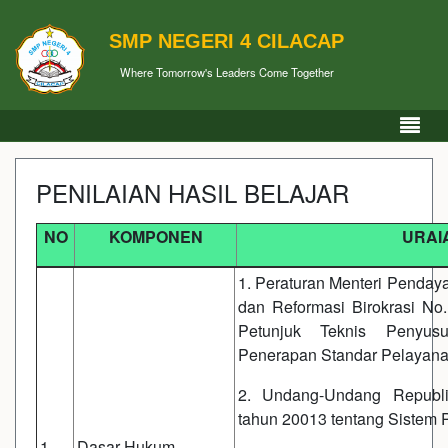
SMP NEGERI 4 CILACAP
Where Tomorrow's Leaders Come Together
PENILAIAN HASIL BELAJAR
NO
KOMPONEN
URAI
1. Peraturan Menteri Penda
dan Reformasi Birokrasi No
Petunjuk Teknis Penyus
Penerapan Standar Pelayana
2. Undang-Undang Republ
tahun 20013 tentang Sistem 
1.
Dasar Hukum