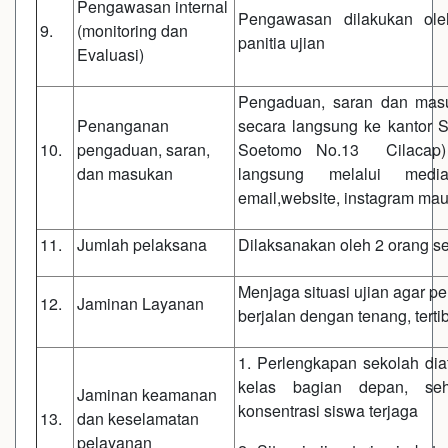
Pengawasan internal
Pengawasan dilakukan ol
9.
(monitoring dan
panitia ujian
Evaluasi)
Pengaduan, saran dan mas
Penanganan
secara langsung ke kantor S
10.
pengaduan, saran,
Soetomo No.13 Cilacap) 
dan masukan
langsung melalui medi
email,website, instagram mau
11.
Jumlah pelaksana
Dilaksanakan oleh 2 orang se
Menjaga situasi ujian agar p
12.
Jaminan Layanan
berjalan dengan tenang, terti
1. Perlengkapan sekolah dia
kelas bagian depan, se
Jaminan keamanan
konsentrasi siswa terjaga
13.
dan keselamatan
pelayanan