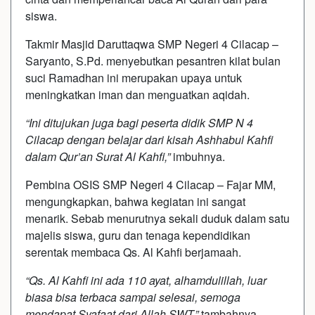
siswa.
Takmir Masjid Daruttaqwa SMP Negeri 4 Cilacap –
Saryanto, S.Pd. menyebutkan pesantren kilat bulan
suci Ramadhan ini merupakan upaya untuk
meningkatkan iman dan menguatkan aqidah.
“Ini ditujukan juga bagi peserta didik SMP N 4
Cilacap dengan belajar dari kisah Ashhabul Kahfi
dalam Qur’an Surat Al Kahfi,”
imbuhnya.
Pembina OSIS SMP Negeri 4 Cilacap – Fajar MM,
mengungkapkan, bahwa kegiatan ini sangat
menarik. Sebab menurutnya sekali duduk dalam satu
majelis siswa, guru dan tenaga kependidikan
serentak membaca Qs. Al Kahfi berjamaah.
“Qs. Al Kahfi ini ada 110 ayat, alhamdulillah, luar
biasa bisa terbaca sampai selesai, semoga
mendapat Syafaat dari Allah SWT,”
tambahnya.