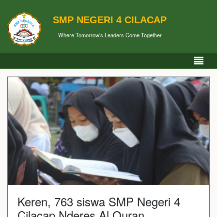
SMP NEGERI 4 CILACAP
Where Tomorrow's Leaders Come Together
Keren, 763 siswa SMP Negeri 4
Cilacap Nderes Al Quran