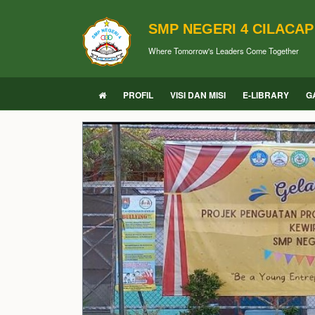
SMP NEGERI 4 CILACAP
Where Tomorrow's Leaders Come Together
PROFIL
VISI DAN MISI
E-LIBRARY
G