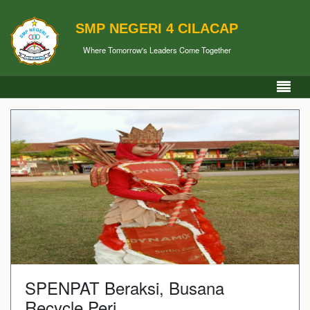
SMP NEGERI 4 CILACAP
Where Tomorrow's Leaders Come Together
SPENPAT Beraksi, Busana
Recycle Peri